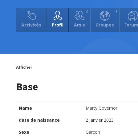
0
6
Activités
Profil
Amis
Groupes
Foru
Afficher
Base
Name
Marty Governor
date de naissance
2 janvier 2023
Sexe
Garçon