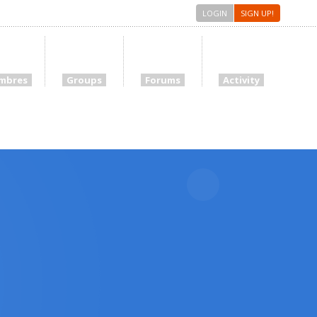
LOGIN
SIGN UP!
mbres
Groups
Forums
Activity