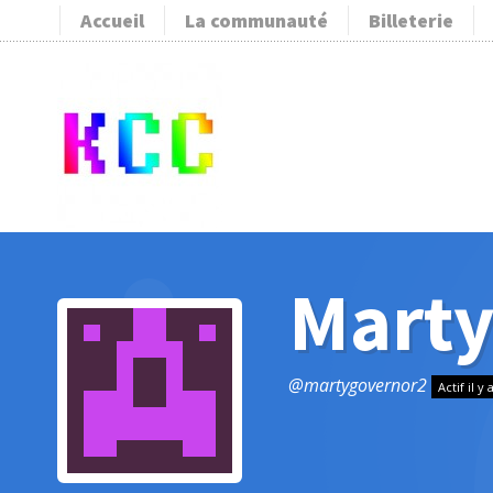
Accueil
La communauté
Billeterie
Marty
@martygovernor2
Actif il y