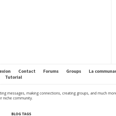
exion
Contact
Forums
Groups
La communa
Tutorial
osting messages, making connections, creating groups, and much more.
er niche community.
BLOG TAGS