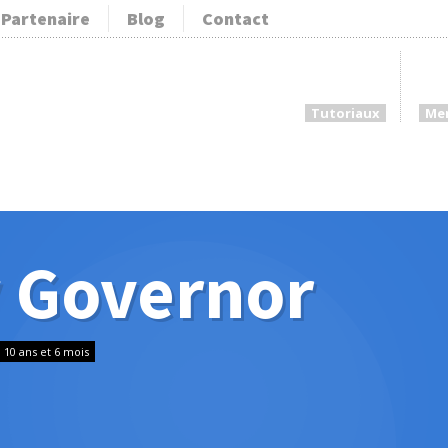
Partenaire
Blog
Contact
Tutoriaux
Me
 Governor
 a 10 ans et 6 mois