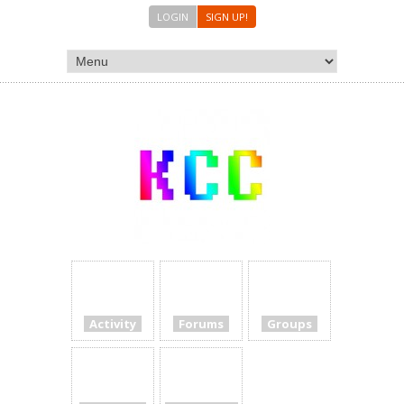
LOGIN
SIGN UP!
Activity
Forums
Groups