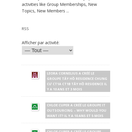
activities like Group Memberships, New
Topics, New Members ...
RSS
Afficher par activité:
LEORA CORNELIUS
A CRÉÉ LE
GROUPE
TÂY HỒ RESIDENCE CHUNG
CƯ CT1A CT1B TÂY HỒ RESIDENCE
IL
Y A 10 ANS ET 3 MOIS
CHLOE CUPER
A CRÉÉ LE GROUPE
IT
OUTSOURCING – WHY WOULD YOU
WANT IT?
IL Y A 10 ANS ET 5 MOIS
CHLOE CUPER
A CRÉÉ LE GROUPE