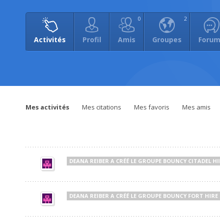
0
2
Activités
Profil
Amis
Groupes
Foru
Mes activités
Mes citations
Mes favoris
Mes amis
DEANA REIBER
A CRÉÉ LE GROUPE
BOUNCY CITADEL HI
DEANA REIBER
A CRÉÉ LE GROUPE
BOUNCY FORT HIRE