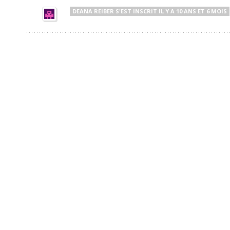
DEANA REIBER
S'EST INSCRIT
IL Y A 10 ANS ET 6 MOIS