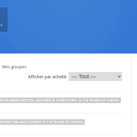
ms
Mes groupes
Afficher par activité:
RE IN MANCHESTER, SALFORD & STRETFORD.
IL Y A 10 ANS ET 6 MOIS
 SURBITON AND SURREY
IL Y A 10 ANS ET 6 MOIS