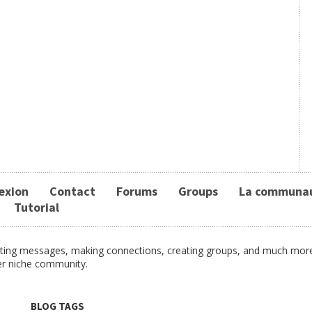
exion
Contact
Forums
Groups
La communa
Tutorial
osting messages, making connections, creating groups, and much more.
er niche community.
BLOG TAGS