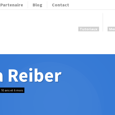
Partenaire
Blog
Contact
Tutoriaux
Me
 Reiber
 a 10 ans et 6 mois