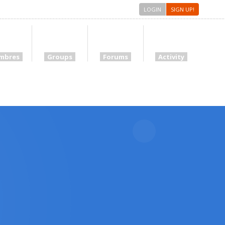
LOGIN
SIGN UP!
mbres
Groups
Forums
Activity