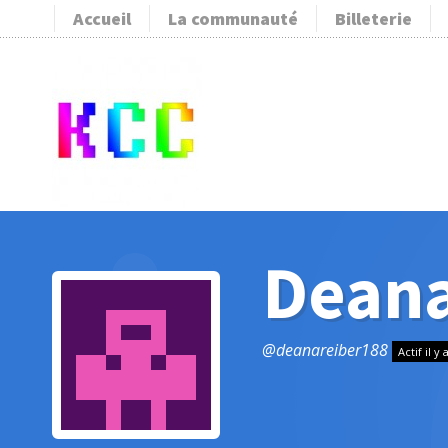
Accueil
La communauté
Billeterie
Deana
@deanareiber188
Actif il y